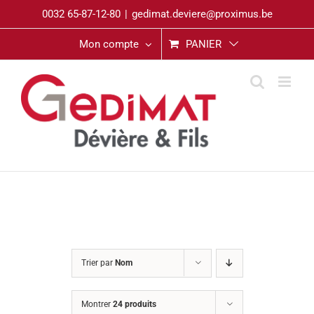
Passer
0032 65-87-12-80
|
gedimat.deviere@proximus.be
au
contenu
Mon compte
PANIER
Trier par
Nom
Montrer
24 produits