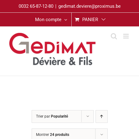
Passer
0032 65-87-12-80
|
gedimat.deviere@proximus.be
au
contenu
Mon compte
PANIER
Trier par
Popularité
Montrer
24 produits