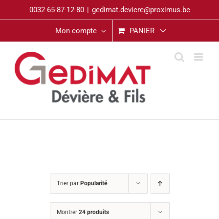
Passer
0032 65-87-12-80
|
gedimat.deviere@proximus.be
au
contenu
Mon compte
PANIER
Trier par
Popularité
Montrer
24 produits