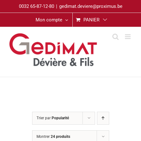
Passer
0032 65-87-12-80
|
gedimat.deviere@proximus.be
au
contenu
Mon compte
PANIER
Trier par
Popularité
Montrer
24 produits