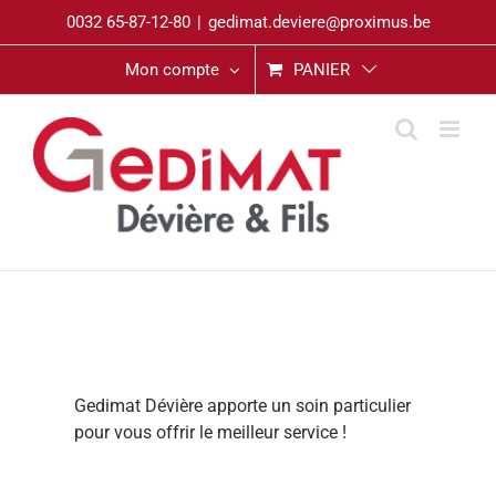
Passer
0032 65-87-12-80
|
gedimat.deviere@proximus.be
au
contenu
Mon compte
PANIER
Gedimat Dévière apporte un soin particulier
pour vous offrir le meilleur service !