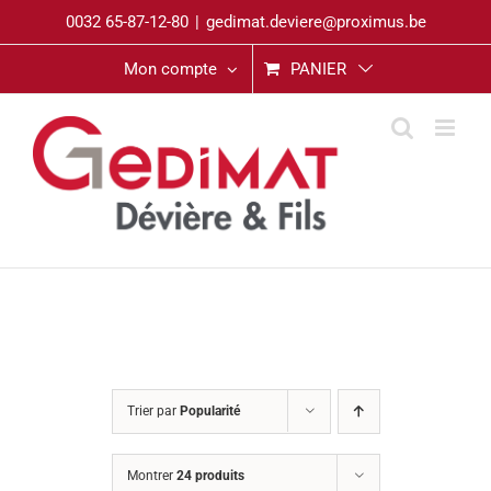
Passer
0032 65-87-12-80
|
gedimat.deviere@proximus.be
au
contenu
Mon compte
PANIER
Trier par
Popularité
Montrer
24 produits