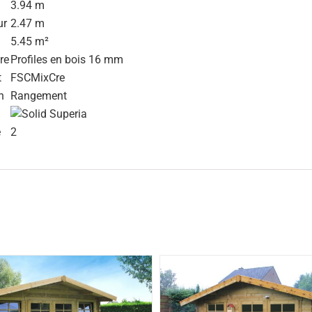
3.94 m
ur
2.47 m
5.45 m²
re
Profiles en bois 16 mm
t
FSCMixCre
n
Rangement
e
2