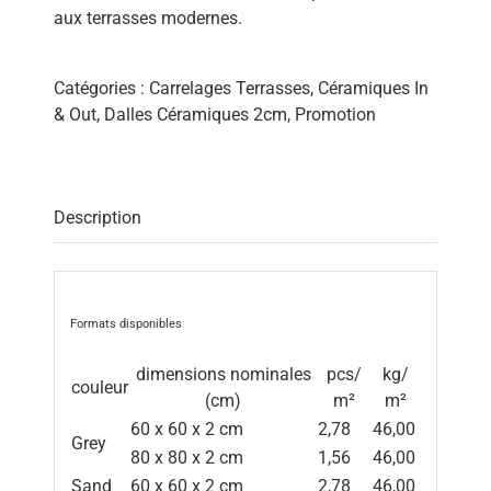
aux terrasses modernes.
Catégories :
Carrelages Terrasses
,
Céramiques In
& Out
,
Dalles Céramiques 2cm
,
Promotion
Description
Formats disponibles
dimensions nominales
pcs/
kg/
couleur
(cm)
m²
m²
60 x 60 x 2 cm
2,78
46,00
Grey
80 x 80 x 2 cm
1,56
46,00
Sand
60 x 60 x 2 cm
2,78
46,00