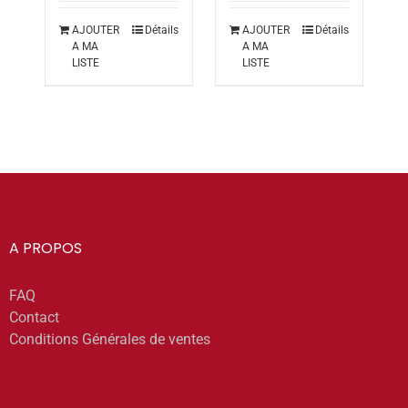
399.00€.
299.00€.
AJOUTER
Détails
AJOUTER
Détails
A MA
A MA
LISTE
LISTE
A PROPOS
FAQ
Contact
Conditions Générales de ventes