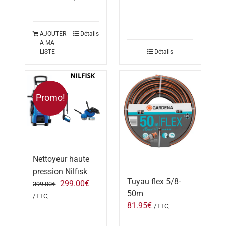
AJOUTER
Détails
A MA
LISTE
Détails
Promo!
Nettoyeur haute
pression Nilfisk
Tuyau flex 5/8-
Le
Le
299.00
€
399.00
€
50m
prix
prix
/TTC;
81.95
€
initial
actuel
/TTC;
était :
est :