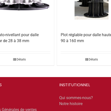
uto-nivellant pour dalle
Plot réglable pour dalle haut
ur de 28 à 38 mm
90 à 160 mm
Détails
Détails
S
INSTITUTIONNEL
Qui sommes-nous?
Notre histoire
s Générales de ventes