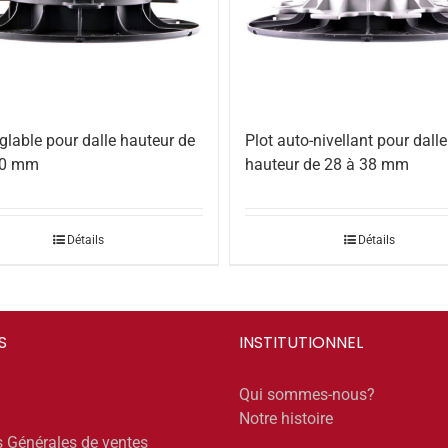
églable pour dalle hauteur de
Plot auto-nivellant pour dalle
70 mm
hauteur de 28 à 38 mm
Détails
Détails
S
INSTITUTIONNEL
Qui sommes-nous?
Notre histoire
s Générales de ventes